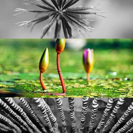
Elaboração e realização de curso modular para instituições
sociais do Mesa Brasil/Sesc Campinas para articulação em
.
clicando aqui
Saiba mais
Nosso.
Mundo
rede. Parceria do
AVENIDA TRÊS
em
Salles
Monica
Assessoria para o trabalho de
clicando
Comunicação para Sustentabilidade. Saiba mais
.
aqui
REDE MOTIRÕ
e Tiago
Ricardo Zylbergeld
Assessoria para o Projeto de
Lazier sobre Ferramentas de Economia Compartilhada e