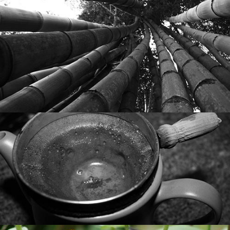
II FEIRA DA SUSTENTABILIDADE
Casa da
Concepção e produção de evento regional da
sobre práticas sustentáveis
Casa do Marquês
e
Floresta
realizado colaborativamente por mais de 70 parceiros.
.
clicando aqui
Saiba mais
ALIMENTO, ALIMENTO NOSSO
Percurso interativo para o Mesa Brasil/Sesc Campinas sobre
,
Bruna Epiphanio
a percepção dos alimentos. Parceria de
.
clicando aqui
. Saiba mais
Ivy Calejon
,
Ubuntu