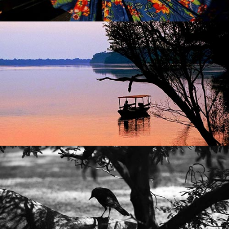
PROJETO ATUAÇÃO
Elaboração e realização de projeto junto a Movimentos
Sociais sobre autogestão, transformação e
Ortodoxa
Ordem
e da
IFS
autofinanciamento. Parceria do
.
Sanjoanita
MURIQUI POLPAS DE FRUTAS
Assessoria para Elaboração de projeto sobre produção de
polpa e semente de frutas nativas.
.
clicando aqui
Saiba mais