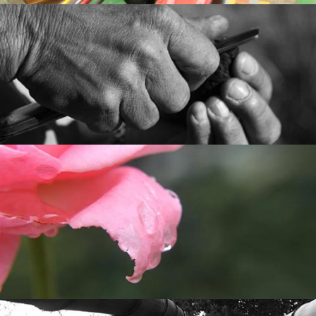
ASSENTAMENTOS AGROECOLÓGICOS
Avaliação estratégica e planejamento de atividades do
. Parceria de Marcelo
PTECA-ESALQ-USP
Projeto do
.
clicando aqui
Marquesini e Fernanda Morais. Saiba mais
CIRCULARIDADES
Levantamento de demandas e propostas das instituições
sociais do Mesa Brasil/Sesc Campinas e Ribeirão Preto.
Iandé – Educação e Sustentabilidade.
Parceria da