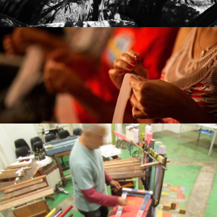
COLAR DE LINA
Assessoria para o trabalho da plataforma destinada a
desenvolver e acolher expressões artísticas. Saiba mais
.
clicando aqui
PEQUENOS CONTOS SONOROS
Assessoria para o projeto de Ricardo Botter Maio sobre
performance musical com instrumentos de material
.
clicando aqui
reciclável. Saiba mais