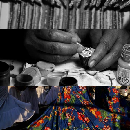
Colaborativa.
RESPIRA | REDE DE ECONOMIA SOLIDÁRIA DE PIRACICABA
Membro da Rede – Formações, Feiras Solidárias,
clicando aqui.
Mapeamento de Produtores. Saiba mais
NÚCLEO CAMINOS
Assessoria para o Projeto de criação de Núcleo Artístico de
.
Arthuso
Greice