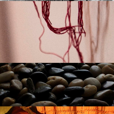
TECITURAS ESPONTÂNEAS
Assessoria para o Tecituras Espontâneas, encontros de
aproximação com o fazer artístico e manual, conduzidos
por Ivy Calejon, em um trajeto investigativo do corpo às
.
aqui
mãos. Saiba mais clicando
EM BREVE
O seu projeto poderia estar aqui. Entre em contato.