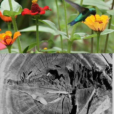
UBUNTU
Ana Paula
e
Leandro Carmo
Estruturação de trabalho de
com Conservação da Mata Atlântica e Produção de
Coati
Alimentos.
COMBATE ÀS QUEIMADAS
Moderação das reuniões do Plano de Combate às
Queimadas na Bacia do Rio Guandu com 13 municípios da
Comitê
baixada fluminense. Projeto da Tecnogeo e
clicando aqui.
. Saiba mais
Guandu