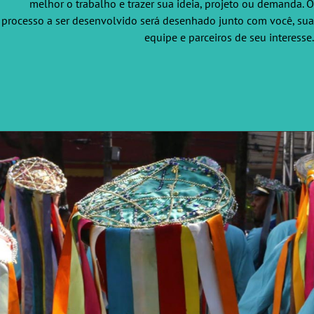
melhor o trabalho e trazer
sua ideia, projeto ou demanda.
O
processo a ser desenvolvido será desenhado
junto com você, sua
equipe e parceiros de seu
interesse.