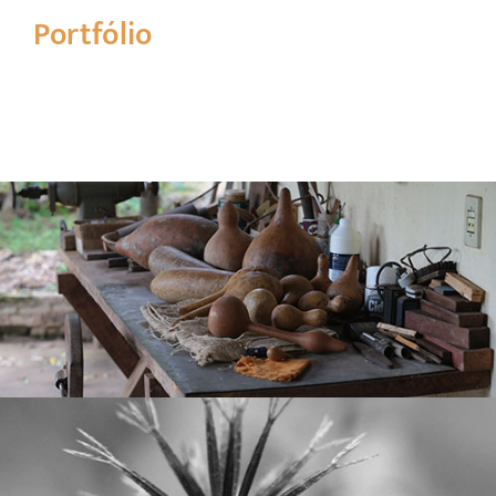
Portfólio
MULTIVERSO PURUNGA
sobre instrumentos
Levi Ramiro
Elaboração de Projeto com
Epiphanio.
Bruna
de cabaça. Parceria de
GESTORES EM REDE